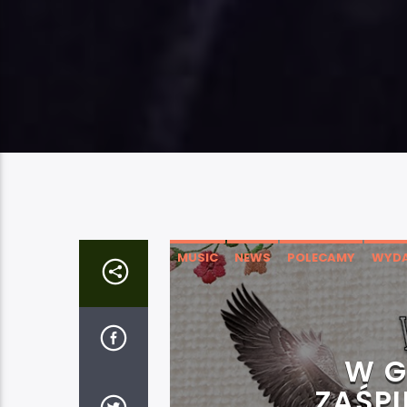
MUSIC
NEWS
POLECAMY
WYDA
W G
ZAŚP