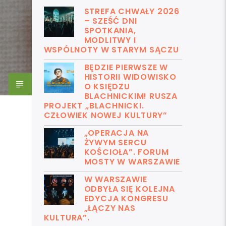
STREFA CHWAŁY 2026
– SZEŚĆ DNI
SPOTKANIA,
MODLITWY I
WSPÓLNOTY W STARYM SĄCZU
BĘDZIE PIERWSZE W
HISTORII WIDOWISKO
O KSIĘDZU
BLACHNICKIM! RUSZA
PROJEKT „BLACHNICKI.
CZŁOWIEK NOWEJ KULTURY”
„OPERACJA NA
ŻYWYM SERCU
KOŚCIOŁA”. FORUM
MOSTY W WARSZAWIE
W WARSZAWIE
ODBYŁA SIĘ KOLEJNA
EDYCJA KONGRESU
„ŁĄCZY NAS
KULTURA”.