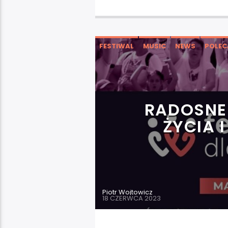
FESTIWAL
MUSIC
NEWS
POLE
RADOSNE 
ŻYCIA 
Piotr Wojtowicz
18 CZERWCA 2023