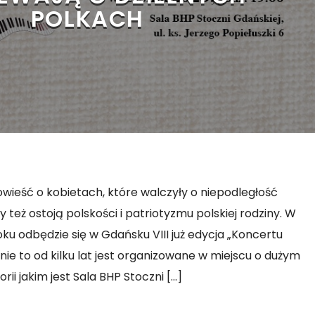
POLKACH
ieść o kobietach, które walczyły o niepodległość
y też ostoją polskości i patriotyzmu polskiej rodziny. W
oku odbędzie się w Gdańsku VIII już edycja „Koncertu
ie to od kilku lat jest organizowane w miejscu o dużym
orii jakim jest Sala BHP Stoczni […]