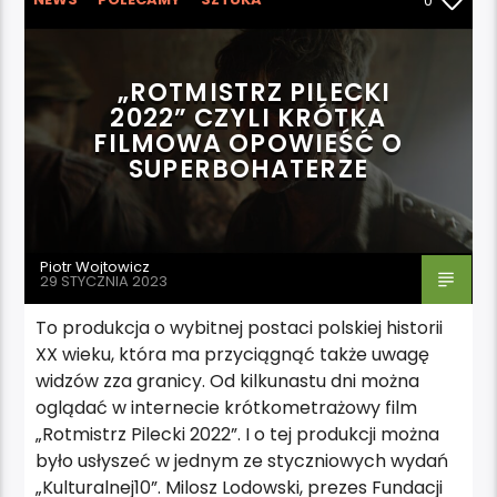
0
WYRÓŻNIONE
„ROTMISTRZ PILECKI
2022” CZYLI KRÓTKA
FILMOWA OPOWIEŚĆ O
SUPERBOHATERZE
Piotr Wojtowicz
29 STYCZNIA 2023
To produkcja o wybitnej postaci polskiej historii
XX wieku, która ma przyciągnąć także uwagę
widzów zza granicy. Od kilkunastu dni można
oglądać w internecie krótkometrażowy film
„Rotmistrz Pilecki 2022”. I o tej produkcji można
było usłyszeć w jednym ze styczniowych wydań
„Kulturalnej10”. Milosz Lodowski, prezes Fundacji