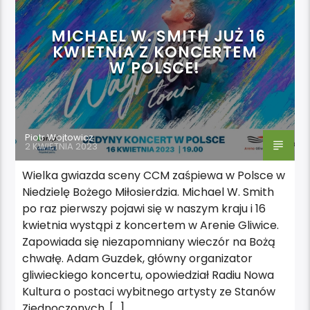
MICHAEL W. SMITH JUŻ 16
KWIETNIA Z KONCERTEM
W POLSCE!
Piotr Wojtowicz
2 KWIETNIA 2023
Wielka gwiazda sceny CCM zaśpiewa w Polsce w
Niedzielę Bożego Miłosierdzia. Michael W. Smith
po raz pierwszy pojawi się w naszym kraju i 16
kwietnia wystąpi z koncertem w Arenie Gliwice.
Zapowiada się niezapomniany wieczór na Bożą
chwałę. Adam Guzdek, główny organizator
gliwieckiego koncertu, opowiedział Radiu Nowa
Kultura o postaci wybitnego artysty ze Stanów
Zjednoczonych. […]