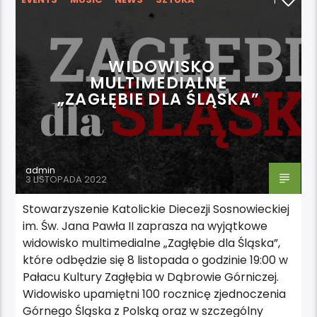
1
WYDARZENIA
WIDOWISKO
MULTIMEDIALNE
„ZAGŁĘBIE DLA ŚLĄSKA”
admin
3 LISTOPADA 2022
Stowarzyszenie Katolickie Diecezji Sosnowieckiej
im. Św. Jana Pawła II zaprasza na wyjątkowe
widowisko multimedialne „Zagłębie dla Śląska”,
które odbędzie się 8 listopada o godzinie 19:00 w
Pałacu Kultury Zagłębia w Dąbrowie Górniczej.
Widowisko upamiętni 100 rocznicę zjednoczenia
Górnego Śląska z Polską oraz w szczególny