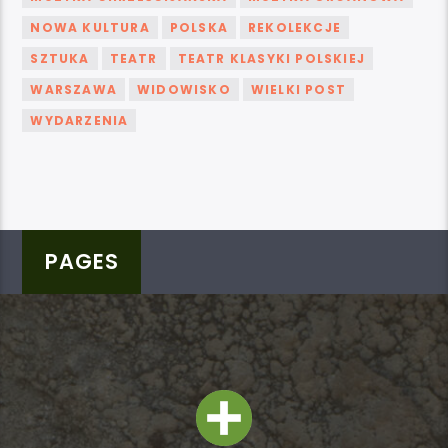
NOWA KULTURA
POLSKA
REKOLEKCJE
SZTUKA
TEATR
TEATR KLASYKI POLSKIEJ
WARSZAWA
WIDOWISKO
WIELKI POST
WYDARZENIA
PAGES