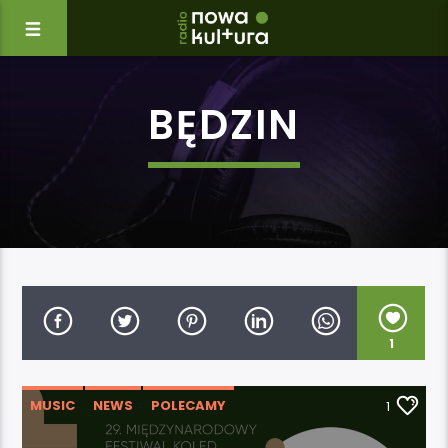
BĘDZIN
1
MUSIC
NEWS
POLECAMY
1
WYDARZENIA