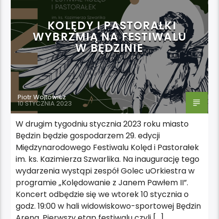
KOLĘDY I PASTORAŁKI
WYBRZMIĄ NA FESTIWALU
W BĘDZINIE
Piotr Wojtowicz
10 STYCZNIA 2023
W drugim tygodniu stycznia 2023 roku miasto
Będzin będzie gospodarzem 29. edycji
Międzynarodowego Festiwalu Kolęd i Pastorałek
im. ks. Kazimierza Szwarlika. Na inaugurację tego
wydarzenia wystąpi zespół Golec uOrkiestra w
programie „Kolędowanie z Janem Pawłem II”.
Koncert odbędzie się we wtorek 10 stycznia o
godz. 19:00 w hali widowiskowo-sportowej Będzin
Arena. Pierwszy etap festiwalu czyli […]