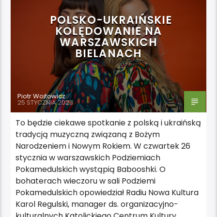
POLSKO-UKRAIŃSKIE
KOLĘDOWANIE NA
WARSZAWSKICH
BIELANACH
Piotr Wojtowicz
25 STYCZNIA 2023
To będzie ciekawe spotkanie z polską i ukraińską
tradycją muzyczną związaną z Bożym
Narodzeniem i Nowym Rokiem. W czwartek 26
stycznia w warszawskich Podziemiach
Pokamedulskich wystąpią Babooshki. O
bohaterach wieczoru w sali Podziemi
Pokamedulskich opowiedział Radiu Nowa Kultura
Karol Regulski, manager ds. organizacyjno-
kulturalnych Katolickiego Centrum Kultury