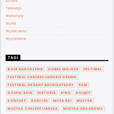
Sztuka
Telewizja
Warsztaty
World
Wydarzenia
Wyróżnione
TAGI
BOŻE NARODZENIE
DOBRE MIEJSCE
FESTIWAL
FESTIWAL CHRZEŚCIJAŃSKIE GRANIE
FESTIWAL ORGANY ARCHIKATEDRY
FILM
GOSPEL RAIN
HISTORIA
KINO
KOLĘDY
KONCERT
KOŚCIÓŁ
MUZA DEI
MUZYKA
MUZYKA CHRZEŚCIJAŃSKA
MUZYKA ORGANOWA