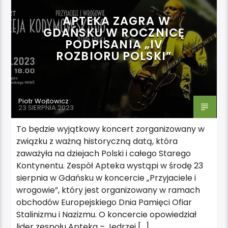
APTEKA ZAGRA W
GDAŃSKU W ROCZNICĘ
PODPISANIA „IV
ROZBIORU POLSKI”
Piotr Wojtowicz
23 SIERPNIA 2023
To będzie wyjątkowy koncert zorganizowany w
związku z ważną historyczną datą, która
zaważyła na dziejach Polski i całego Starego
Kontynentu. Zespół Apteka wystąpi w środę 23
sierpnia w Gdańsku w koncercie „Przyjaciele i
wrogowie”, który jest organizowany w ramach
obchodów Europejskiego Dnia Pamięci Ofiar
Stalinizmu i Nazizmu. O koncercie opowiedział
lider zespołu Apteka – Jędrzej […]