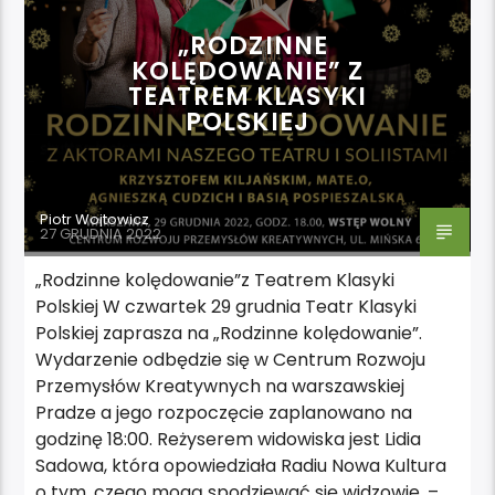
„RODZINNE
KOLĘDOWANIE” Z
TEATREM KLASYKI
POLSKIEJ
Piotr Wojtowicz
27 GRUDNIA 2022
„Rodzinne kolędowanie”z Teatrem Klasyki
Polskiej W czwartek 29 grudnia Teatr Klasyki
Polskiej zaprasza na „Rodzinne kolędowanie”.
Wydarzenie odbędzie się w Centrum Rozwoju
Przemysłów Kreatywnych na warszawskiej
Pradze a jego rozpoczęcie zaplanowano na
godzinę 18:00. Reżyserem widowiska jest Lidia
Sadowa, która opowiedziała Radiu Nowa Kultura
o tym, czego mogą spodziewać się widzowie. –