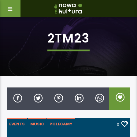
2TM23
EVENTS
MUSIC
POLECAMY
0
WARSZTATY
WYDARZENIA