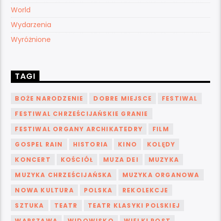
World
Wydarzenia
Wyróżnione
TAGI
BOŻE NARODZENIE
DOBRE MIEJSCE
FESTIWAL
FESTIWAL CHRZEŚCIJAŃSKIE GRANIE
FESTIWAL ORGANY ARCHIKATEDRY
FILM
GOSPEL RAIN
HISTORIA
KINO
KOLĘDY
KONCERT
KOŚCIÓŁ
MUZA DEI
MUZYKA
MUZYKA CHRZEŚCIJAŃSKA
MUZYKA ORGANOWA
NOWA KULTURA
POLSKA
REKOLEKCJE
SZTUKA
TEATR
TEATR KLASYKI POLSKIEJ
WARSZAWA
WIDOWISKO
WIELKI POST