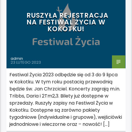
WYRÓŻNIONE
RUSZYŁA REJESTRACJA
NA FESTIWAL ŻYCIA W
KOKOTKU!
admin
23 LUTEGO 2023
Festiwal Życia 2023 odbędzie się od 3 do 9 lipca
w Kokotku. W tym roku postacią przewodnią
będzie św. Jan Chrzciciel. Koncerty zagrają m.in.
Tribbs, Daria i 2Tm2,3. Bilety już dostępne w
sprzedaży. Ruszyły zapisy na Festiwal Życia w
Kokotku. Dostępne są zarówno pakiety
tygodniowe (indywidualne i grupowe), wejściówki
jednodniowe i wieczorne oraz – nowość! […]