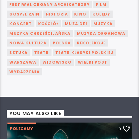
FESTIWAL ORGANY ARCHIKATEDRY
FILM
GOSPEL RAIN
HISTORIA
KINO
KOLĘDY
KONCERT
KOŚCIÓŁ
MUZA DEI
MUZYKA
MUZYKA CHRZEŚCIJAŃSKA
MUZYKA ORGANOWA
NOWA KULTURA
POLSKA
REKOLEKCJE
SZTUKA
TEATR
TEATR KLASYKI POLSKIEJ
WARSZAWA
WIDOWISKO
WIELKI POST
WYDARZENIA
YOU MAY ALSO LIKE
POLECAMY
0