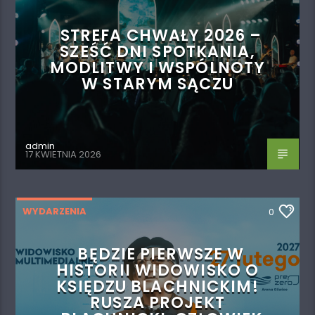
STREFA CHWAŁY 2026 –
SZEŚĆ DNI SPOTKANIA,
MODLITWY I WSPÓLNOTY
W STARYM SĄCZU
admin
17 KWIETNIA 2026
WYDARZENIA
0
BĘDZIE PIERWSZE W
HISTORII WIDOWISKO O
KSIĘDZU BLACHNICKIM!
RUSZA PROJEKT