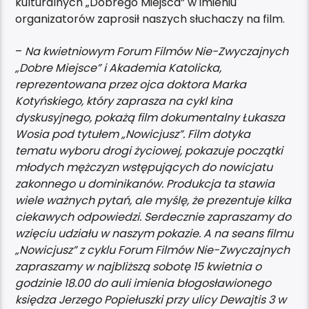
kulturalnych „Dobrego Miejsca” w imieniu
organizatorów zaprosił naszych słuchaczy na film.
–
Na kwietniowym Forum Filmów Nie-Zwyczajnych
„Dobre Miejsce” i Akademia Katolicka,
reprezentowana przez ojca doktora Marka
Kotyńskiego, który zaprasza na cykl kina
dyskusyjnego, pokażą film dokumentalny Łukasza
Wosia pod tytułem „Nowicjusz”. Film dotyka
tematu wyboru drogi życiowej, pokazuje początki
młodych mężczyzn wstępujących do nowicjatu
zakonnego u dominikanów. Produkcja ta stawia
wiele ważnych pytań, ale myślę, że prezentuje kilka
ciekawych odpowiedzi. Serdecznie zapraszamy do
wzięciu udziału w naszym pokazie. A na seans filmu
„Nowicjusz” z cyklu Forum Filmów Nie-Zwyczajnych
zapraszamy w najbliższą sobotę 15 kwietnia o
godzinie 18.00 do auli imienia błogosławionego
księdza Jerzego Popiełuszki przy ulicy Dewajtis 3 w