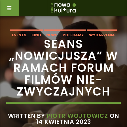
EVENTS
KINO
NEWS
POLECAMY
WYDARZENIA
SEANS
„NOWICJUSZA” W
RAMACH FORUM
FILMÓW NIE-
ZWYCZAJNYCH
WRITTEN BY
PIOTR WOJTOWICZ
ON
14 KWIETNIA 2023