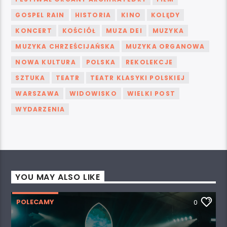
GOSPEL RAIN
HISTORIA
KINO
KOLĘDY
KONCERT
KOŚCIÓŁ
MUZA DEI
MUZYKA
MUZYKA CHRZEŚCIJAŃSKA
MUZYKA ORGANOWA
NOWA KULTURA
POLSKA
REKOLEKCJE
SZTUKA
TEATR
TEATR KLASYKI POLSKIEJ
WARSZAWA
WIDOWISKO
WIELKI POST
WYDARZENIA
YOU MAY ALSO LIKE
POLECAMY
0