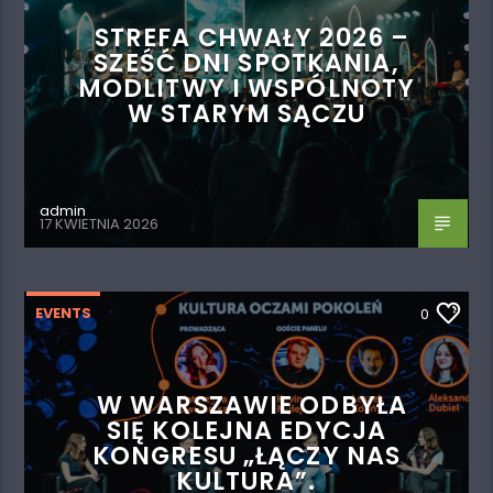
STREFA CHWAŁY 2026 –
SZEŚĆ DNI SPOTKANIA,
MODLITWY I WSPÓLNOTY
W STARYM SĄCZU
admin
17 KWIETNIA 2026
EVENTS
0
W WARSZAWIE ODBYŁA
SIĘ KOLEJNA EDYCJA
KONGRESU „ŁĄCZY NAS
KULTURA”.