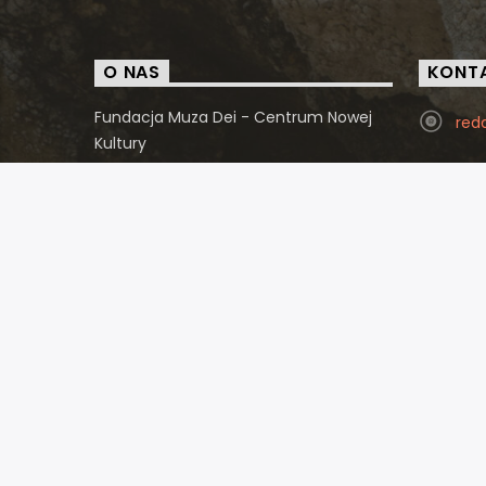
O NAS
KONT
Fundacja Muza Dei - Centrum Nowej
red
Kultury