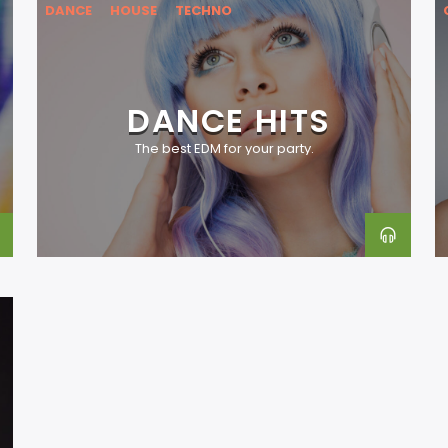
DANCE
HOUSE
TECHNO
DANCE HITS
The best EDM for your party.