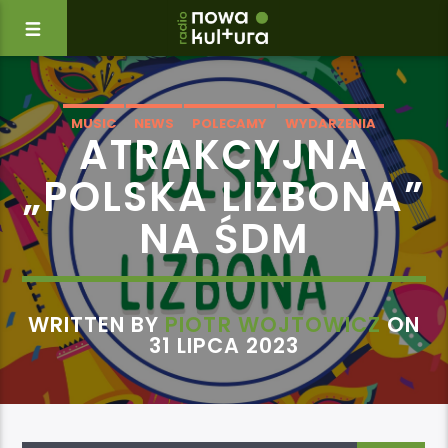
MUSIC
NEWS
POLECAMY
WYDARZENIA
ATRAKCYJNA
„POLSKA LIZBONA”
NA ŚDM
WRITTEN BY
PIOTR WOJTOWICZ
ON
31 LIPCA 2023