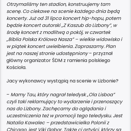
Otrzymaliśmy ten stadion, konstruujemy tam
scenę. Co ciekawe na scenie każdego dnia będą
koncerty. Już od 31 lipca koncert hip-hopu, potem
będzie koncert autorski „Z Kaszub do Lizbony”, w
środę koncert z modlitwą o pokój, w czwartek
„Biblia Polska Królowa Nasza” – wielkie widowisko i
w piątek koncert uwielbienia. Zapraszamy. Plan
jest na naszej stronie udostępniony
– przyznał
główny organizator ŚDM z ramienia polskiego
Kościoła.
Jacy wykonawcy wystąpią na scenie w Lizbonie?
–
Mamy Tau, który nagrał teledysk „Ola Lisboa”
czyli taki reklamujący to wydarzenie i przenoszący
nas do Lizbony. Zachęcamy do oglądania i
uczestniczenia też w promocji tego teledysku. Jest
Natalia Kawalec – przedstawicielka Polonii z
Chicago, jest Viki Gabor. Także ci artyści, którzy są