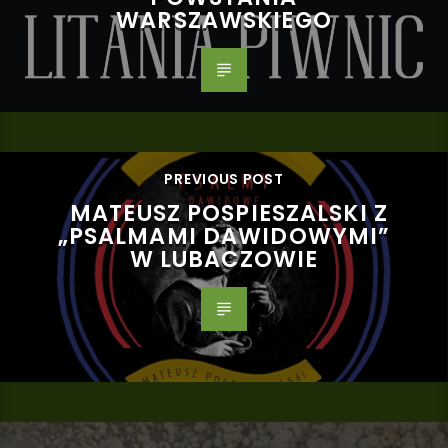
WARSZAWSKIEGO
PREVIOUS POST
MATEUSZ POSPIESZALSKI Z
„PSALMAMI DAWIDOWYMI”
W LUBACZOWIE