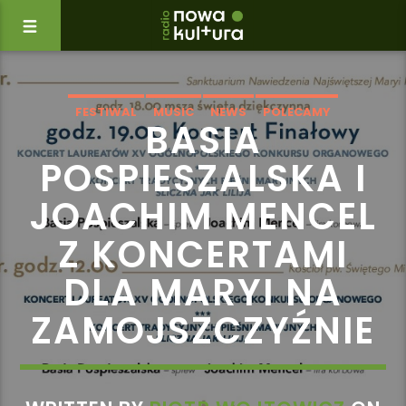
FESTIWAL
MUSIC
NEWS
POLECAMY
BASIA
WYDARZENIA
POSPIESZALSKA I
JOACHIM MENCEL
Z KONCERTAMI
DLA MARYI NA
ZAMOJSZCZYŹNIE