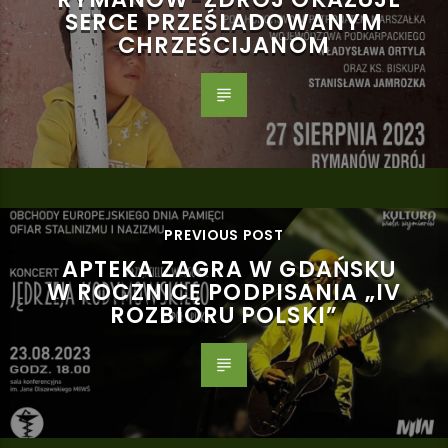
SERCE PRZEŚLADOWANYM
CHRZEŚCIJANOM
PREVIOUS POST
APTEKA ZAGRA W GDAŃSKU
W ROCZNICĘ PODPISANIA „IV
ROZBIORU POLSKI”