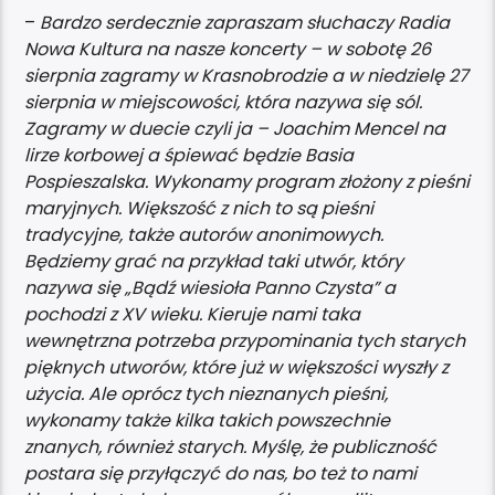
–
Bardzo serdecznie zapraszam słuchaczy Radia
Nowa Kultura na nasze koncerty – w sobotę 26
sierpnia zagramy w Krasnobrodzie a w niedzielę 27
sierpnia w miejscowości, która nazywa się sól.
Zagramy w duecie czyli ja – Joachim Mencel na
lirze korbowej a śpiewać będzie Basia
Pospieszalska. Wykonamy program złożony z pieśni
maryjnych. Większość z nich to są pieśni
tradycyjne, także autorów anonimowych.
Będziemy grać na przykład taki utwór, który
nazywa się „Bądź wiesioła Panno Czysta” a
pochodzi z XV wieku. Kieruje nami taka
wewnętrzna potrzeba przypominania tych starych
pięknych utworów, które już w większości wyszły z
użycia. Ale oprócz tych nieznanych pieśni,
wykonamy także kilka takich powszechnie
znanych, również starych. Myślę, że publiczność
postara się przyłączyć do nas, bo też to nami