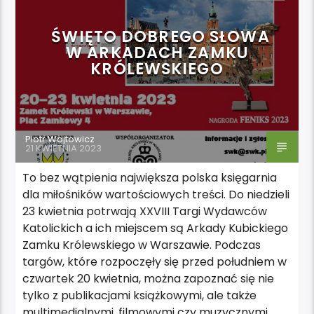
ŚWIĘTO DOBREGO SŁOWA
W ARKADACH ZAMKU
KRÓLEWSKIEGO
Piotr Wojtowicz
21 KWIETNIA 2023
To bez wątpienia największa polska księgarnia
dla miłośników wartościowych treści. Do niedzieli
23 kwietnia potrwają XXVIII Targi Wydawców
Katolickich a ich miejscem są Arkady Kubickiego
Zamku Królewskiego w Warszawie. Podczas
targów, które rozpoczęły się przed południem w
czwartek 20 kwietnia, można zapoznać się nie
tylko z publikacjami książkowymi, ale także
multimedialnymi, filmowymi czy muzycznymi,