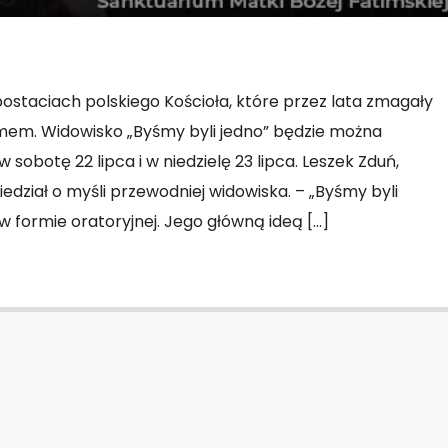
postaciach polskiego Kościoła, które przez lata zmagały
emem. Widowisko „Byśmy byli jedno” będzie można
obotę 22 lipca i w niedzielę 23 lipca. Leszek Zduń,
edział o myśli przewodniej widowiska. – „Byśmy byli
 w formie oratoryjnej. Jego główną ideą […]