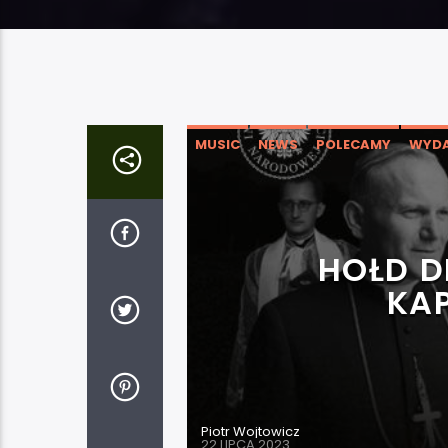
MUSIC
NEWS
POLECAMY
WYDA
HOŁD D
KA
Piotr Wojtowicz
22 LIPCA 2023