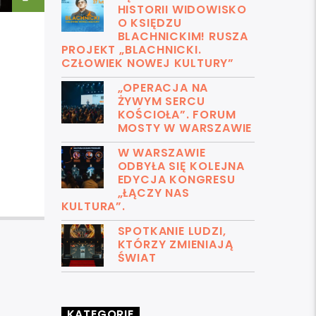
HISTORII WIDOWISKO
O KSIĘDZU
BLACHNICKIM! RUSZA
PROJEKT „BLACHNICKI.
CZŁOWIEK NOWEJ KULTURY”
„OPERACJA NA
ŻYWYM SERCU
KOŚCIOŁA”. FORUM
MOSTY W WARSZAWIE
W WARSZAWIE
ODBYŁA SIĘ KOLEJNA
EDYCJA KONGRESU
„ŁĄCZY NAS
KULTURA”.
SPOTKANIE LUDZI,
KTÓRZY ZMIENIAJĄ
ŚWIAT
KATEGORIE