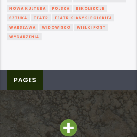
NOWA KULTURA
POLSKA
REKOLEKCJE
SZTUKA
TEATR
TEATR KLASYKI POLSKIEJ
WARSZAWA
WIDOWISKO
WIELKI POST
WYDARZENIA
PAGES