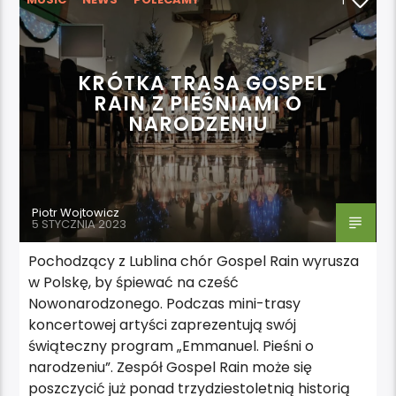
1
WYDARZENIA
KRÓTKA TRASA GOSPEL
RAIN Z PIEŚNIAMI O
NARODZENIU
Piotr Wojtowicz
5 STYCZNIA 2023
Pochodzący z Lublina chór Gospel Rain wyrusza
w Polskę, by śpiewać na cześć
Nowonarodzonego. Podczas mini-trasy
koncertowej artyści zaprezentują swój
świąteczny program „Emmanuel. Pieśni o
narodzeniu”. Zespół Gospel Rain może się
poszczycić już ponad trzydziestoletnią historią