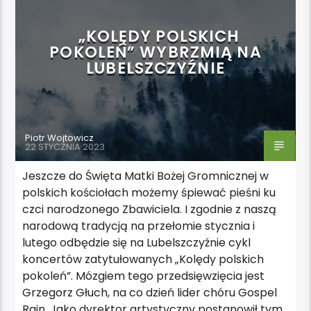
„KOLĘDY POLSKICH
POKOLEŃ” WYBRZMIĄ NA
LUBELSZCZYŹNIE
Piotr Wojtowicz
22 STYCZNIA 2023
Jeszcze do Święta Matki Bożej Gromnicznej w
polskich kościołach możemy śpiewać pieśni ku
czci narodzonego Zbawiciela. I zgodnie z naszą
narodową tradycją na przełomie stycznia i
lutego odbędzie się na Lubelszczyźnie cykl
koncertów zatytułowanych „Kolędy polskich
pokoleń”. Mózgiem tego przedsięwzięcia jest
Grzegorz Głuch, na co dzień lider chóru Gospel
Rain. Jako dyrektor artystyczny postanowił tym