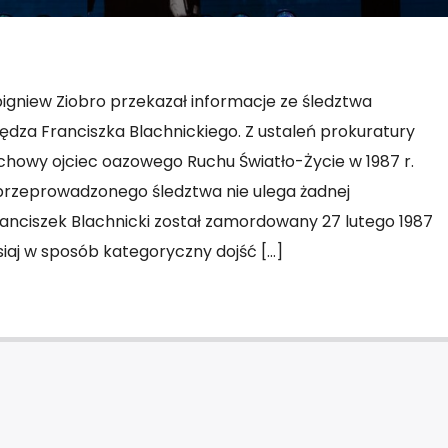
igniew Ziobro przekazał informacje ze śledztwa
ędza Franciszka Blachnickiego. Z ustaleń prokuratury
duchowy ojciec oazowego Ruchu Światło-Życie w 1987 r.
 przeprowadzonego śledztwa nie ulega żadnej
Franciszek Blachnicki został zamordowany 27 lutego 1987
isiaj w sposób kategoryczny dojść […]