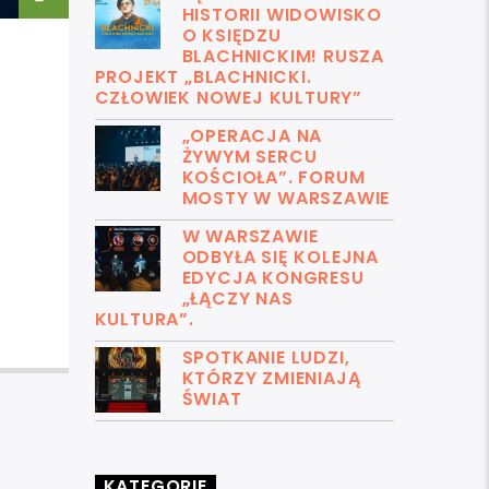
HISTORII WIDOWISKO
O KSIĘDZU
BLACHNICKIM! RUSZA
PROJEKT „BLACHNICKI.
CZŁOWIEK NOWEJ KULTURY”
„OPERACJA NA
ŻYWYM SERCU
KOŚCIOŁA”. FORUM
MOSTY W WARSZAWIE
W WARSZAWIE
ODBYŁA SIĘ KOLEJNA
EDYCJA KONGRESU
„ŁĄCZY NAS
KULTURA”.
SPOTKANIE LUDZI,
KTÓRZY ZMIENIAJĄ
ŚWIAT
KATEGORIE