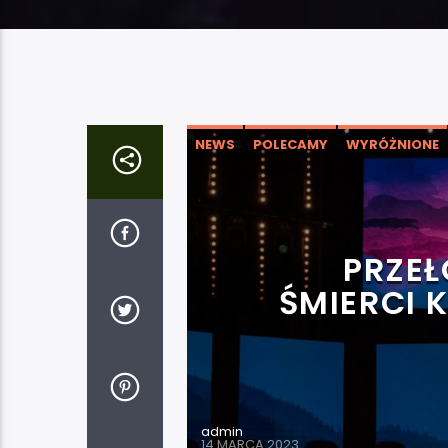
NEWS
POLECAMY
WYRÓŻNIONE
PRZEŁ
ŚMIERCI 
admin
14 MARCA 2023