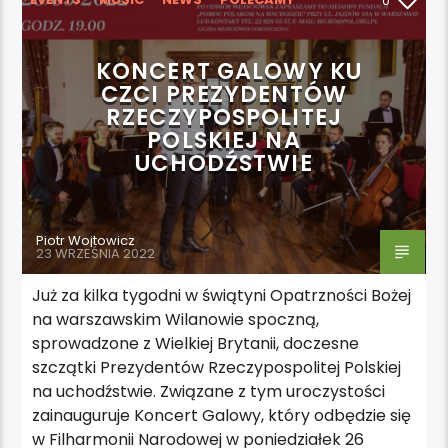
0
KONCERT GALOWY KU
CZCI PREZYDENTÓW
RZECZYPOSPOLITEJ
POLSKIEJ NA
UCHODŹSTWIE
Piotr Wojtowicz
23 WRZEŚNIA 2022
Już za kilka tygodni w świątyni Opatrzności Bożej
na warszawskim Wilanowie spoczną,
sprowadzone z Wielkiej Brytanii, doczesne
szczątki Prezydentów Rzeczypospolitej Polskiej
na uchodźstwie. Związane z tym uroczystości
zainauguruje Koncert Galowy, który odbędzie się
w Filharmonii Narodowej w poniedziałek 26