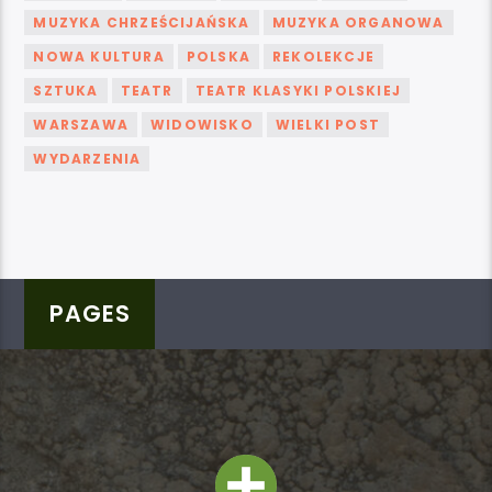
MUZYKA CHRZEŚCIJAŃSKA
MUZYKA ORGANOWA
NOWA KULTURA
POLSKA
REKOLEKCJE
SZTUKA
TEATR
TEATR KLASYKI POLSKIEJ
WARSZAWA
WIDOWISKO
WIELKI POST
WYDARZENIA
PAGES