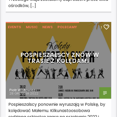
ośrodków, […]
EVENTS
MUSIC
NEWS
POLECAMY
1
WYDARZENIA
POSPIESZALSCY ZNÓW W
TRASIE Z KOLĘDAMI
Piotr Wojtowicz
28 GRUDNIA 2022
Pospieszalscy ponownie wyruszają w Polskę, by
kolędować Małemu. Kilkunastoosobowa
rodzinna orkiestra zagra na przełomie 2022 i