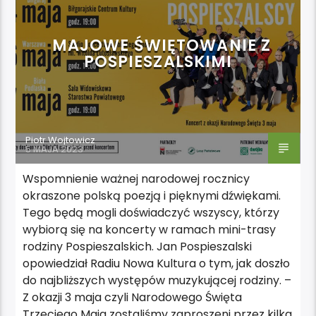
MAJOWE ŚWIĘTOWANIE Z
POSPIESZALSKIMI
Piotr Wojtowicz
5 MAJA 2023
Wspomnienie ważnej narodowej rocznicy
okraszone polską poezją i pięknymi dźwiękami.
Tego będą mogli doświadczyć wszyscy, którzy
wybiorą się na koncerty w ramach mini-trasy
rodziny Pospieszalskich. Jan Pospieszalski
opowiedział Radiu Nowa Kultura o tym, jak doszło
do najbliższych występów muzykującej rodziny. –
Z okazji 3 maja czyli Narodowego Święta
Trzeciego Maja zostaliśmy zaproszeni przez kilka