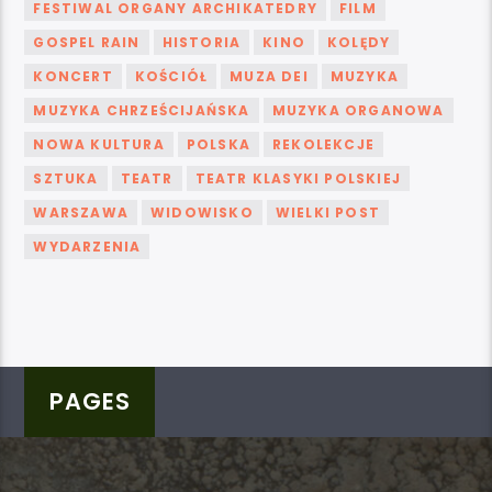
FESTIWAL ORGANY ARCHIKATEDRY
FILM
GOSPEL RAIN
HISTORIA
KINO
KOLĘDY
KONCERT
KOŚCIÓŁ
MUZA DEI
MUZYKA
MUZYKA CHRZEŚCIJAŃSKA
MUZYKA ORGANOWA
NOWA KULTURA
POLSKA
REKOLEKCJE
SZTUKA
TEATR
TEATR KLASYKI POLSKIEJ
WARSZAWA
WIDOWISKO
WIELKI POST
WYDARZENIA
PAGES