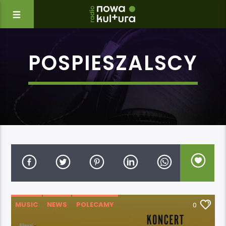
POSPIESZALSCY
MUSIC
NEWS
POLECAMY
0
WYDARZENIA