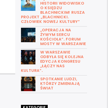
HISTORII WIDOWISKO
O KSIĘDZU
BLACHNICKIM! RUSZA
PROJEKT „BLACHNICKI.
CZŁOWIEK NOWEJ KULTURY”
„OPERACJA NA
ŻYWYM SERCU
KOŚCIOŁA”. FORUM
MOSTY W WARSZAWIE
W WARSZAWIE
ODBYŁA SIĘ KOLEJNA
EDYCJA KONGRESU
„ŁĄCZY NAS
KULTURA”.
SPOTKANIE LUDZI,
KTÓRZY ZMIENIAJĄ
ŚWIAT
KATEGORIE