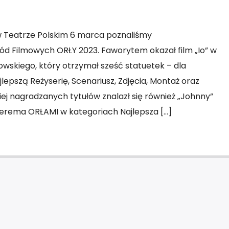
w Teatrze Polskim 6 marca poznaliśmy
ód Filmowych ORŁY 2023. Faworytem okazał film „Io” w
owskiego, który otrzymał sześć statuetek – dla
jlepszą Reżyserię, Scenariusz, Zdjęcia, Montaż oraz
ej nagradzanych tytułów znalazł się również „Johnny”
terema ORŁAMI w kategoriach Najlepsza […]