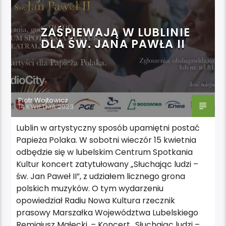
ZAŚPIEWAJĄ W LUBLINIE
DLA ŚW. JANA PAWŁA II
Piotr Wojtowicz
14 KWIETNIA 2023
Lublin w artystyczny sposób upamiętni postać
Papieża Polaka. W sobotni wieczór 15 kwietnia
odbędzie się w lubelskim Centrum Spotkania
Kultur koncert zatytułowany „Słuchając ludzi –
św. Jan Paweł II”, z udziałem licznego grona
polskich muzyków. O tym wydarzeniu
opowiedział Radiu Nowa Kultura rzecznik
prasowy Marszałka Województwa Lubelskiego
Remigiusz Małecki. – Koncert „Słuchając ludzi –