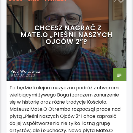
0
CHCESZ NAGRAĆ Z
MATE.O „PIEŚNI NASZYCH
OJCÓW 2”?
Piotr Wojtowicz
9 MAJA 2023
To będzie kolejna muzyczna podróż z utworami
wielbiącymi żywego Boga i zarazem zanurzenie
się w historię oraz różne tradycje Kościoła.
Mateusz Mate.O Otremba rozpoczął prace nad
płytą „Pieśni Naszych Ojców 2” i chce zaprosić
do jej współtworzenia nie tylko liczną grupę
artystów, ale i słuchaczy. Nowa płyta Mate.O