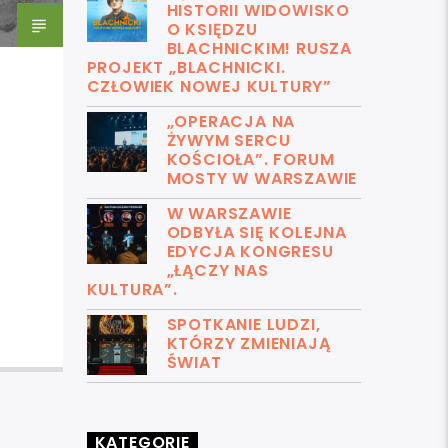
HISTORII WIDOWISKO
O KSIĘDZU
BLACHNICKIM! RUSZA
PROJEKT „BLACHNICKI.
CZŁOWIEK NOWEJ KULTURY”
„OPERACJA NA
ŻYWYM SERCU
KOŚCIOŁA”. FORUM
MOSTY W WARSZAWIE
W WARSZAWIE
ODBYŁA SIĘ KOLEJNA
EDYCJA KONGRESU
„ŁĄCZY NAS
KULTURA”.
SPOTKANIE LUDZI,
KTÓRZY ZMIENIAJĄ
ŚWIAT
KATEGORIE