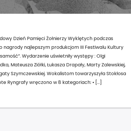
dowy Dzień Pamięci Żołnierzy Wyklętych podczas
o nagrody najlepszym produkcjom III Festiwalu Kultury
samość”. Wydarzenie uświetniły występy : Olgi
ka, Mateusza Ziółki, Łukasza Drapały, Marty Zalewskiej,
aty Szymczewskiej. Wokalistom towarzyszyła Stokłosa
ote Ryngrafy wręczono w 8 kategoriach: • […]