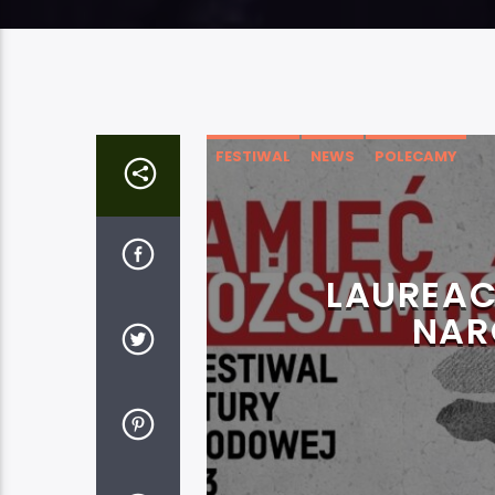
FESTIWAL
NEWS
POLECAMY
LAUREACI
NAR