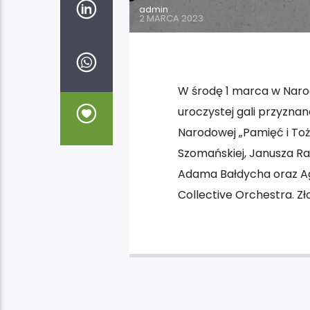
admin
2 MARCA 2023
W środę 1 marca w Naro
uroczystej gali przyznan
Narodowej „Pamięć i Toż
Szomańskiej, Janusza Rad
Adama Bałdycha oraz Ag
Collective Orchestra. Zł