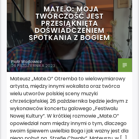
MATE.O: MOJA
TWÓRCZOŚĆ JEST
PRZESIĄKNIĘTA
DOŚWIADCZENIEM
SPOTKANIA Z BOGIEM
Piotr Wojtowicz
26 PAŹDZIERNIKA 2023
Mateusz „Mate.O” Otremba to wielowymiarowy
artysta, między innymi wokalista oraz twórca
wielu utworów polskiej sceny muzyki
chrześcijańskiej. 26 października będzie jednym z
wykonawców koncertu galowego „Festiwalu
Nowej Kultury”. W krótkiej rozmowie „Mate.O”
opowiedział nam między innymi o tym, dlaczego
swoim śpiewem uwielbia Boga i jak ważny jest dla
niego pobyt na „Strefie Chwały”. Mateuszu, w […]