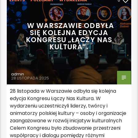
0
WYRÓŻNIONE
W WARSZAWIE ODBYŁA
SIĘ KOLEJNA EDYCJA
KONGRESU „ŁĄCZY NAS
KULTURA”.
admin
28 LISTOPADA 2025
28 listopada w Warszawie odbyła się kolejna
edycja Kongresu Łączy Nas Kultura. W
wydarzeniu uczestniczyli liderzy, twórcy i
animatorzy polskiej kultury – osoby i organizacje
zaangażowane w rozwój inicjatyw kulturalnych
Celem Kongresu było zbudowanie przestrzeni
współpracy i dialogu pomiędzy różnymi