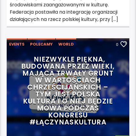
środowiskami zaangażowanymi w kulturę.
Federacja postawiła na integrację organizacji
działających na rzecz polskiej kultury, przy […]
EVENTS
POLECAMY
WORLD
0
WYDARZENIA
NIEZWYKLE PIĘKNA,
BUDOWANA PRZEZ WIEKI,
MAJĄCA TRWAŁY GRUNT
W WARTOŚCIACH
CHRZEŚCIJAŃSKICH –
TYM JEST POLSKA
KULTURA I O NIEJ BĘDZIE
MOWA PODCZAS
KONGRESU
#ŁĄCZYNASKULTURA