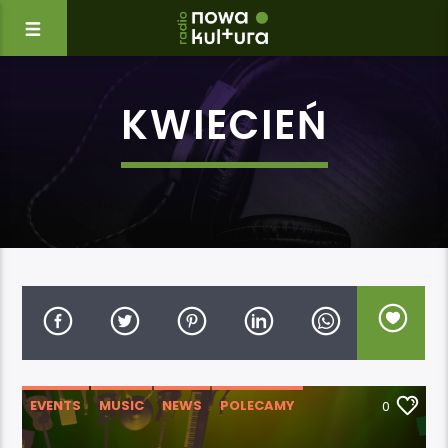
KWIECIEŃ
EVENTS
MUSIC
NEWS
POLECAMY
0
WYDARZENIA