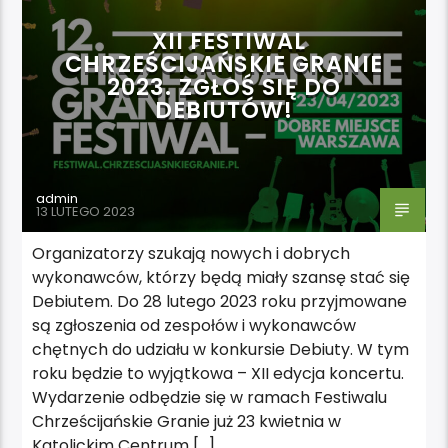
XII FESTIWAL
CHRZEŚCIJAŃSKIE GRANIE
2023. ZGŁOŚ SIĘ DO
DEBIUTÓW!
admin
13 LUTEGO 2023
Organizatorzy szukają nowych i dobrych
wykonawców, którzy będą miały szansę stać się
Debiutem. Do 28 lutego 2023 roku przyjmowane
są zgłoszenia od zespołów i wykonawców
chętnych do udziału w konkursie Debiuty. W tym
roku będzie to wyjątkowa – XII edycja koncertu.
Wydarzenie odbędzie się w ramach Festiwalu
Chrześcijańskie Granie już 23 kwietnia w
Katolickim Centrum […]