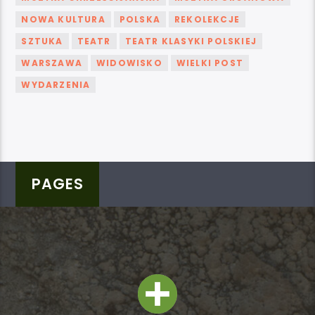
NOWA KULTURA
POLSKA
REKOLEKCJE
SZTUKA
TEATR
TEATR KLASYKI POLSKIEJ
WARSZAWA
WIDOWISKO
WIELKI POST
WYDARZENIA
PAGES