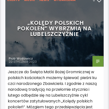
0
„KOLĘDY POLSKICH
POKOLEŃ” WYBRZMIĄ NA
LUBELSZCZYŹNIE
Piotr Wojtowicz
22 STYCZNIA 2023
Jeszcze do Święta Matki Bożej Gromnicznej w
polskich kościołach możemy śpiewać pieśni ku
czci narodzonego Zbawiciela. I zgodnie z naszą
narodową tradycją na przełomie stycznia i
lutego odbędzie się na Lubelszczyźnie cykl
koncertów zatytułowanych „Kolędy polskich
pokoleń”. Mózgiem tego przedsięwzięcia jest