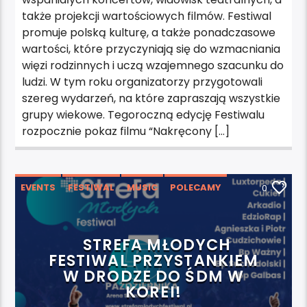
także projekcji wartościowych filmów. Festiwal
promuje polską kulturę, a także ponadczasowe
wartości, które przyczyniają się do wzmacniania
więzi rodzinnych i uczą wzajemnego szacunku do
ludzi. W tym roku organizatorzy przygotowali
szereg wydarzeń, na które zapraszają wszystkie
grupy wiekowe. Tegoroczną edycję Festiwalu
rozpocznie pokaz filmu “Nakręcony […]
EVENTS
FESTIWAL
MUSIC
POLECAMY
0
WYDARZENIA
WYRÓŻNIONE
STREFA MŁODYCH
FESTIWAL PRZYSTANKIEM
W DRODZE DO ŚDM W
KOREI!