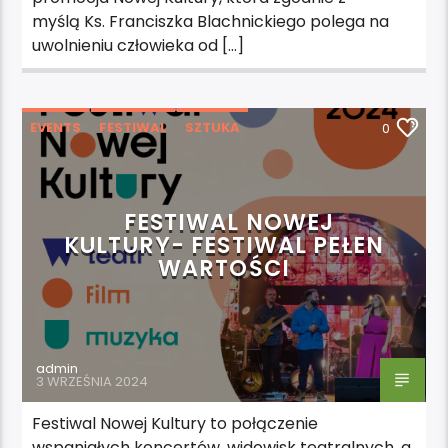
myślą Ks. Franciszka Blachnickiego polega na
uwolnieniu człowieka od […]
EVENTS
FESTIWAL
SZTUKA
0
WYDARZENIA
FESTIWAL NOWEJ
KULTURY- FESTIWAL PEŁEN
WARTOŚCI
admin
3 WRZEŚNIA 2024
Festiwal Nowej Kultury to połączenie
wspaniałych koncertów, widowisk teatralnych, a