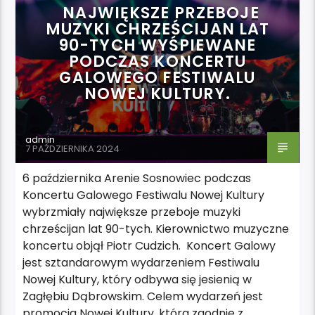
NAJWIĘKSZE PRZEBOJE
MUZYKI CHRZEŚCIJAN LAT
90-TYCH WYŚPIEWANE
PODCZAS KONCERTU
GALOWEGO FESTIWALU
NOWEJ KULTURY.
admin
7 PAŹDZIERNIKA 2024
6 października Arenie Sosnowiec podczas
Koncertu Galowego Festiwalu Nowej Kultury
wybrzmiały największe przeboje muzyki
chrześcijan lat 90-tych. Kierownictwo muzyczne
koncertu objął Piotr Cudzich. Koncert Galowy
jest sztandarowym wydarzeniem Festiwalu
Nowej Kultury, który odbywa się jesienią w
Zagłębiu Dąbrowskim. Celem wydarzeń jest
promocja Nowej Kultury, która zgodnie z