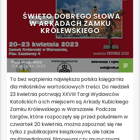
ŚWIĘTO DOBREGO SŁOWA
W ARKADACH ZAMKU
KRÓLEWSKIEGO
Piotr Wojtowicz
21 KWIETNIA 2023
To bez wątpienia największa polska księgarnia
dla miłośników wartościowych treści. Do niedzieli
23 kwietnia potrwają XXVIII Targi Wydawców
Katolickich a ich miejscem są Arkady Kubickiego
Zamku Królewskiego w Warszawie. Podczas
targów, które rozpoczęły się przed południem w
czwartek 20 kwietnia, można zapoznać się nie
tylko z publikacjami książkowymi, ale także
multimedialnymi, filmowymi czy muzycznymi,