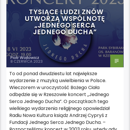
TYSIĄCE LUDZI ZNÓW
UTWORZĄ WSPÓLNOTĘ
„JEDNEGO SERCA
JEDNEGO DUCHA”
Piotr Wojtowicz
8 CZERWCA 2023
To od ponad dwudziestu lat największe
wydarzenie z muzyką uwielbienia w Polsce.
Wieczorem w uroczystość Bożego Ciała
odbędzie się w Rzeszowie koncert „Jednego
Serca Jednego Ducha”. O początkach tego
wielkiego wydarzenia religijnego opowiedział
Radiu Nowa Kultura ksiądz Andrzej Cypryś z
Fundacji Jednego Serca Jednego Ducha. –
Rozpoczęliśmy koncert w 2003 roku, wtedy gdy