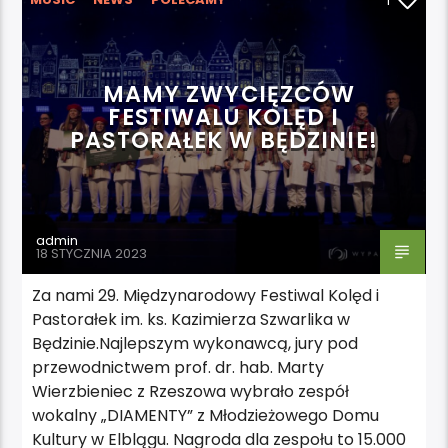
1
WYDARZENIA
MAMY ZWYCIĘZCÓW
FESTIWALU KOLĘD I
PASTORAŁEK W BĘDZINIE!
admin
18 STYCZNIA 2023
Za nami 29. Międzynarodowy Festiwal Kolęd i
Pastorałek im. ks. Kazimierza Szwarlika w
Będzinie.Najlepszym wykonawcą, jury pod
przewodnictwem prof. dr. hab. Marty
Wierzbieniec z Rzeszowa wybrało zespół
wokalny „DIAMENTY” z Młodzieżowego Domu
Kultury w Elblągu. Nagroda dla zespołu to 15.000