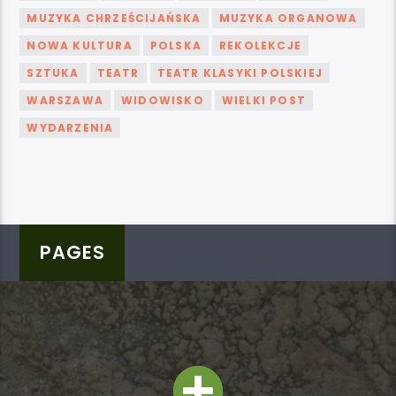
MUZYKA CHRZEŚCIJAŃSKA
MUZYKA ORGANOWA
NOWA KULTURA
POLSKA
REKOLEKCJE
SZTUKA
TEATR
TEATR KLASYKI POLSKIEJ
WARSZAWA
WIDOWISKO
WIELKI POST
WYDARZENIA
PAGES