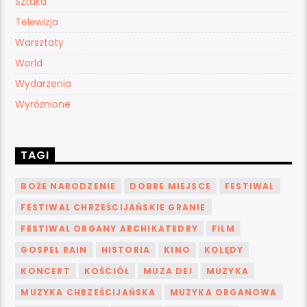
Sztuka
Telewizja
Warsztaty
World
Wydarzenia
Wyróżnione
TAGI
BOŻE NARODZENIE
DOBRE MIEJSCE
FESTIWAL
FESTIWAL CHRZEŚCIJAŃSKIE GRANIE
FESTIWAL ORGANY ARCHIKATEDRY
FILM
GOSPEL RAIN
HISTORIA
KINO
KOLĘDY
KONCERT
KOŚCIÓŁ
MUZA DEI
MUZYKA
MUZYKA CHRZEŚCIJAŃSKA
MUZYKA ORGANOWA