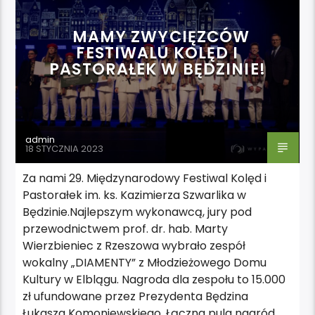
MAMY ZWYCIĘZCÓW
FESTIWALU KOLĘD I
PASTORAŁEK W BĘDZINIE!
admin
18 STYCZNIA 2023
Za nami 29. Międzynarodowy Festiwal Kolęd i
Pastorałek im. ks. Kazimierza Szwarlika w
Będzinie.Najlepszym wykonawcą, jury pod
przewodnictwem prof. dr. hab. Marty
Wierzbieniec z Rzeszowa wybrało zespół
wokalny „DIAMENTY” z Młodzieżowego Domu
Kultury w Elblągu. Nagroda dla zespołu to 15.000
zł ufundowane przez Prezydenta Będzina
Łukasza Komoniewskiego. Łączna pula nagród