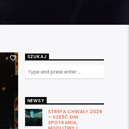
SZUKAJ
0
NEWSY
STREFA CHWAŁY 2026
– SZEŚĆ DNI
SPOTKANIA,
MODLITWY I