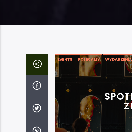
EVENTS
POLECAMY
WYDARZENIA
SPOT
Z