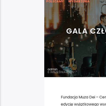
POLECAMY
WYDARZENIA
GALA CZ
admin
6 WRZEŚNIA 2025
Fundacja Muza Dei – Cen
edycję wyjątkowego wyda