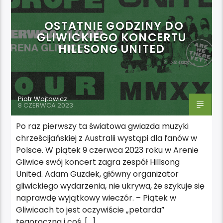
OSTATNIE GODZINY DO
GLIWICKIEGO KONCERTU
HILLSONG UNITED
Piotr Wojtowicz
8 CZERWCA 2023
Po raz pierwszy ta światowa gwiazda muzyki
chrześcijańskiej z Australii wystąpi dla fanów w
Polsce. W piątek 9 czerwca 2023 roku w Arenie
Gliwice swój koncert zagra zespół Hillsong
United. Adam Guzdek, główny organizator
gliwickiego wydarzenia, nie ukrywa, że szykuje się
naprawdę wyjątkowy wieczór. – Piątek w
Gliwicach to jest oczywiście „petarda”
tegoroczna i coś, […]