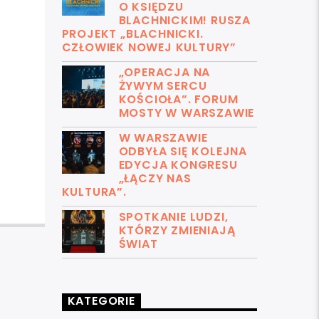
O KSIĘDZU
BLACHNICKIM! RUSZA
PROJEKT „BLACHNICKI.
CZŁOWIEK NOWEJ KULTURY”
„OPERACJA NA
ŻYWYM SERCU
KOŚCIOŁA”. FORUM
MOSTY W WARSZAWIE
W WARSZAWIE
ODBYŁA SIĘ KOLEJNA
EDYCJA KONGRESU
„ŁĄCZY NAS
KULTURA”.
SPOTKANIE LUDZI,
KTÓRZY ZMIENIAJĄ
ŚWIAT
KATEGORIE