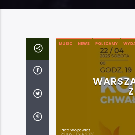
MUSIC
NEWS
POLECAMY
WYDA
WARSZA
Z
Piotr Wojtowicz
22 KWIETNIA 2023