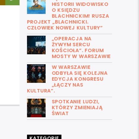
HISTORII WIDOWISKO
O KSIĘDZU
BLACHNICKIM! RUSZA
PROJEKT „BLACHNICKI.
CZŁOWIEK NOWEJ KULTURY”
„OPERACJA NA
ŻYWYM SERCU
KOŚCIOŁA”. FORUM
MOSTY W WARSZAWIE
W WARSZAWIE
ODBYŁA SIĘ KOLEJNA
EDYCJA KONGRESU
„ŁĄCZY NAS
KULTURA”.
SPOTKANIE LUDZI,
KTÓRZY ZMIENIAJĄ
ŚWIAT
KATEGORIE