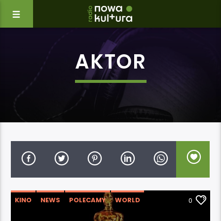
AKTOR
KINO
NEWS
POLECAMY
WORLD
0
WYDARZENIA