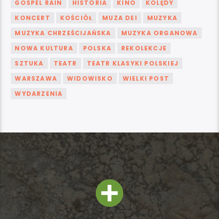
GOSPEL RAIN
HISTORIA
KINO
KOLĘDY
KONCERT
KOŚCIÓŁ
MUZA DEI
MUZYKA
MUZYKA CHRZEŚCIJAŃSKA
MUZYKA ORGANOWA
NOWA KULTURA
POLSKA
REKOLEKCJE
SZTUKA
TEATR
TEATR KLASYKI POLSKIEJ
WARSZAWA
WIDOWISKO
WIELKI POST
WYDARZENIA