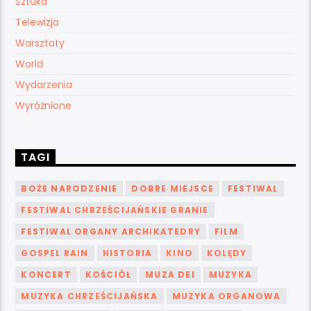
Sztuka
Telewizja
Warsztaty
World
Wydarzenia
Wyróżnione
TAGI
BOŻE NARODZENIE
DOBRE MIEJSCE
FESTIWAL
FESTIWAL CHRZEŚCIJAŃSKIE GRANIE
FESTIWAL ORGANY ARCHIKATEDRY
FILM
GOSPEL RAIN
HISTORIA
KINO
KOLĘDY
KONCERT
KOŚCIÓŁ
MUZA DEI
MUZYKA
MUZYKA CHRZEŚCIJAŃSKA
MUZYKA ORGANOWA