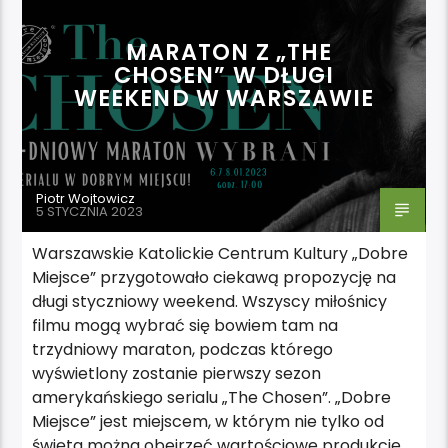
MARATON Z „THE
CHOSEN” W DŁUGI
WEEKEND W WARSZAWIE
Piotr Wojtowicz
5 STYCZNIA 2023
Warszawskie Katolickie Centrum Kultury „Dobre
Miejsce” przygotowało ciekawą propozycję na
długi styczniowy weekend. Wszyscy miłośnicy
filmu mogą wybrać się bowiem tam na
trzydniowy maraton, podczas którego
wyświetlony zostanie pierwszy sezon
amerykańskiego serialu „The Chosen”. „Dobre
Miejsce” jest miejscem, w którym nie tylko od
święta można obejrzeć wartościowe produkcje