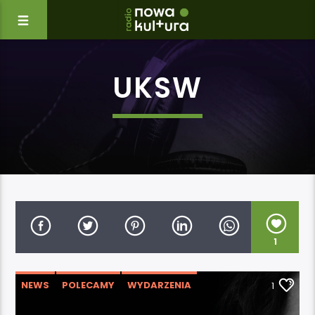
UKSW
1
NEWS
POLECAMY
WYDARZENIA
1