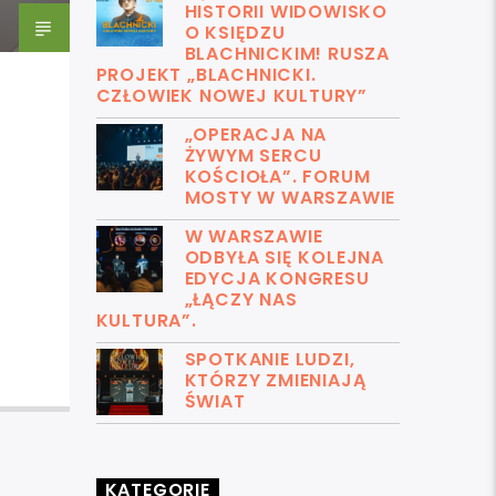
HISTORII WIDOWISKO
O KSIĘDZU
BLACHNICKIM! RUSZA
PROJEKT „BLACHNICKI.
CZŁOWIEK NOWEJ KULTURY”
„OPERACJA NA
ŻYWYM SERCU
KOŚCIOŁA”. FORUM
MOSTY W WARSZAWIE
W WARSZAWIE
ODBYŁA SIĘ KOLEJNA
EDYCJA KONGRESU
„ŁĄCZY NAS
KULTURA”.
SPOTKANIE LUDZI,
KTÓRZY ZMIENIAJĄ
ŚWIAT
KATEGORIE