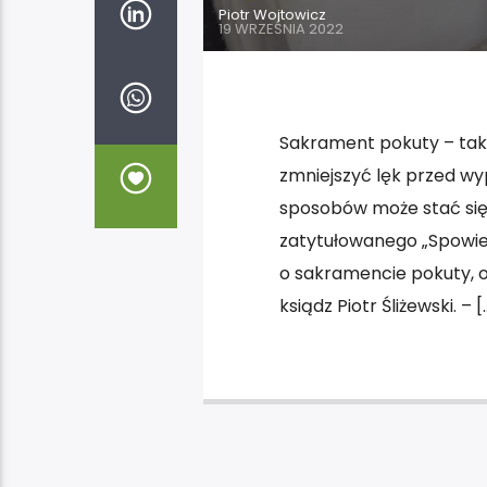
Piotr Wojtowicz
19 WRZEŚNIA 2022
Sakrament pokuty – tak w
zmniejszyć lęk przed w
sposobów może stać się
zatytułowanego „Spowied
o sakramencie pokuty, 
ksiądz Piotr Śliżewski. – [