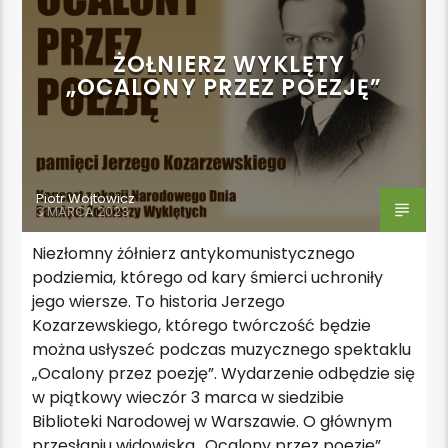
ŻOŁNIERZ WYKLĘTY
„OCALONY PRZEZ POEZJĘ”
Piotr Wojtowicz
3 MARCA 2023
Niezłomny żółnierz antykomunistycznego
podziemia, którego od kary śmierci uchroniły
jego wiersze. To historia Jerzego
Kozarzewskiego, którego twórczość będzie
można usłyszeć podczas muzycznego spektaklu
„Ocalony przez poezję”. Wydarzenie odbędzie się
w piątkowy wieczór 3 marca w siedzibie
Biblioteki Narodowej w Warszawie. O głównym
przesłaniu widowiska „Ocalony przez poezję”