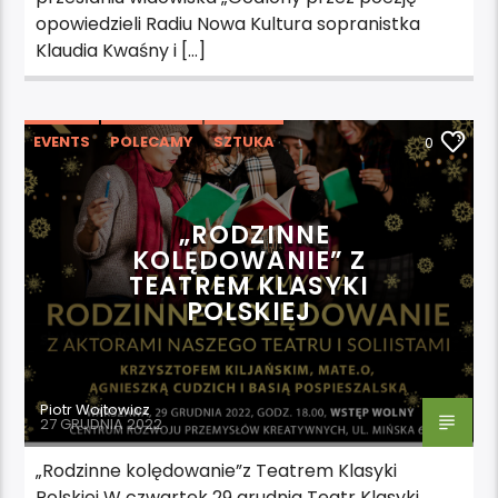
opowiedzieli Radiu Nowa Kultura sopranistka
Klaudia Kwaśny i […]
EVENTS
POLECAMY
SZTUKA
0
WYDARZENIA
„RODZINNE
KOLĘDOWANIE” Z
TEATREM KLASYKI
POLSKIEJ
Piotr Wojtowicz
27 GRUDNIA 2022
„Rodzinne kolędowanie”z Teatrem Klasyki
Polskiej W czwartek 29 grudnia Teatr Klasyki