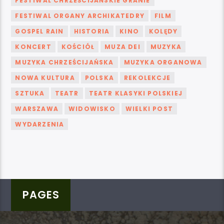
FESTIWAL CHRZEŚCIJAŃSKIE GRANIE
FESTIWAL ORGANY ARCHIKATEDRY
FILM
GOSPEL RAIN
HISTORIA
KINO
KOLĘDY
KONCERT
KOŚCIÓŁ
MUZA DEI
MUZYKA
MUZYKA CHRZEŚCIJAŃSKA
MUZYKA ORGANOWA
NOWA KULTURA
POLSKA
REKOLEKCJE
SZTUKA
TEATR
TEATR KLASYKI POLSKIEJ
WARSZAWA
WIDOWISKO
WIELKI POST
WYDARZENIA
PAGES