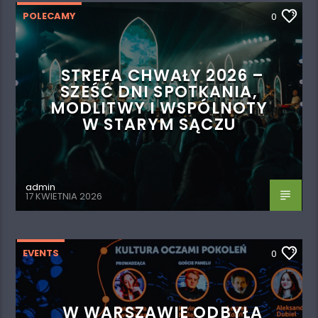
POLECAMY
0
STREFA CHWAŁY 2026 –
SZEŚĆ DNI SPOTKANIA,
MODLITWY I WSPÓLNOTY
W STARYM SĄCZU
admin
17 KWIETNIA 2026
EVENTS
0
W WARSZAWIE ODBYŁA