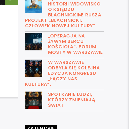
HISTORII WIDOWISKO
O KSIĘDZU
BLACHNICKIM! RUSZA
PROJEKT „BLACHNICKI.
CZŁOWIEK NOWEJ KULTURY”
„OPERACJA NA
ŻYWYM SERCU
KOŚCIOŁA”. FORUM
MOSTY W WARSZAWIE
W WARSZAWIE
ODBYŁA SIĘ KOLEJNA
EDYCJA KONGRESU
„ŁĄCZY NAS
KULTURA”.
SPOTKANIE LUDZI,
KTÓRZY ZMIENIAJĄ
ŚWIAT
KATEGORIE