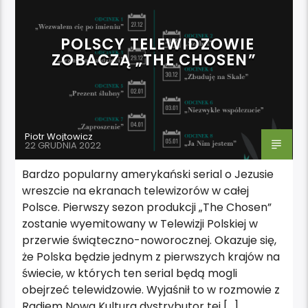
POLSCY TELEWIDZOWIE
ZOBACZĄ „THE CHOSEN”
Piotr Wojtowicz
22 GRUDNIA 2022
Bardzo popularny amerykański serial o Jezusie
wreszcie na ekranach telewizorów w całej
Polsce. Pierwszy sezon produkcji „The Chosen”
zostanie wyemitowany w Telewizji Polskiej w
przerwie świąteczno-noworocznej. Okazuje się,
że Polska będzie jednym z pierwszych krajów na
świecie, w których ten serial będą mogli
obejrzeć telewidzowie. Wyjaśnił to w rozmowie z
Radiem Nowa Kultura dystrybutor tej […]