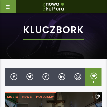
KLUCZBORK
1
MUSIC
NEWS
POLECAMY
1
WYDARZENIA