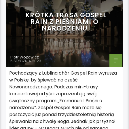
KRÓTKA TRASA GOSPEL
RAIN Z PIEŚNIAMI O
NARODZENIU
Piotr Wojtowicz
5 STYCZNIA 2023
Pochodzący z Lublina chór Gospel Rain wyrusza
w Polskę, by śpiewać na cześć
Nowonarodzonego. Podczas mini-trasy
koncertowej artyści zaprezentują swój
świąteczny program „Emmanuel. Pieśni o
narodzeniu”. Zespół Gospel Rain może się
poszczycić już ponad trzydziestoletnią historią
śpiewania na chwałę Boga. Jednak jak przyznał
lider grupy – Grzegorz Głuch nie od samego