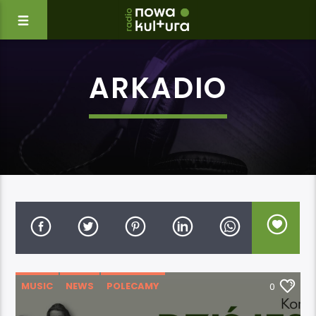
ARKADIO
MUSIC
NEWS
POLECAMY
0
WYDARZENIA