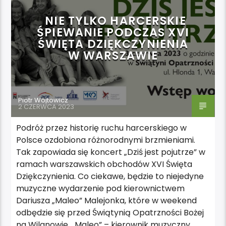
NIE TYLKO HARCERSKIE
ŚPIEWANIE PODCZAS XVI
ŚWIĘTA DZIĘKCZYNIENIA
W WARSZAWIE
Piotr Wojtowicz
2 CZERWCA 2023
Podróż przez historię ruchu harcerskiego w
Polsce ozdobiona różnorodnymi brzmieniami.
Tak zapowiada się koncert „Dziś jest pojutrze” w
ramach warszawskich obchodów XVI Święta
Dziękczynienia. Co ciekawe, będzie to niejedyne
muzyczne wydarzenie pod kierownictwem
Dariusza „Maleo” Malejonka, które w weekend
odbędzie się przed Świątynią Opatrzności Bożej
na Wilanowie. „Maleo” – kierownik muzyczny