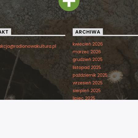
AKT
ARCHIWA
kwiecień 2026
akcja@radionowakultura.pl
marzec 2026
grudzień 2025
listopad 2025
październik 2025
wrzesień 2025
sierpień 2025
lipiec 2025
kwiecień 2025
marzec 2025
listopad 2024
październik 2024
wrzesień 2024