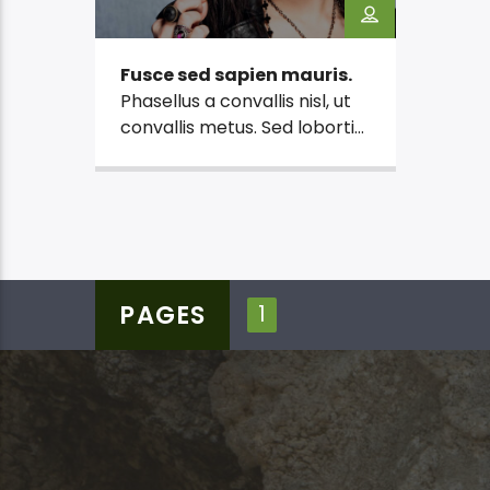
Fusce sed sapien mauris.
Phasellus a convallis nisl, ut
convallis metus. Sed lobortis
convallis diam, vel
fermentum sem euismod ut.
Vivamus ut nunc ac mi
faucibus mattis sit amet
condimentum.
PAGES
1